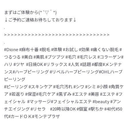
まずはご体験から(*´▽｀*)
↓ご予約ご連絡お待ちしております↓
.
> > > > > > > > > > > > > > > > > > > > > > > > > > > > > > >
.
#Dione #麻布十番 #脱毛 #体験 #お試し #効果 #痛くない脱毛 #
つるつる #美白 #美肌 #ブツブツ #毛穴 #毛穴レス #コラーゲン#
ハリ #ツヤ #日焼OK #リラックス #人気 #話題 #都度#メンテナ
ンス#ハーブピーリング #リベルハーブピーリング#OHLハーブ
ピーリング
#ピーリング #スキンケア #毛穴汚れ #シワ #シミ #小顔 #角質ケ
ア #若返り #保湿#毛穴ケア #黒ずみ #エステ #美容 #エステ #フ
ェイシャル #マッサージ#フェイシャルエステ #beauty #アン
チエイジング #リセラ #20時以降OK #個室 #駅ちか #40代#50
代#カードＯＫ#モンテプラザ