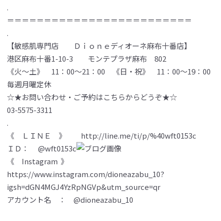
.
＝＝＝＝＝＝＝＝＝＝＝＝＝＝＝＝＝＝＝＝＝＝＝＝＝
.
【敏感肌専門店 Ｄｉｏｎｅディオーネ麻布十番店】
港区麻布十番1-10-3 モンテプラザ麻布 802
《火～土》 11：00～21：00 《日・祝》 11：00～19：00
毎週月曜定休
☆★お問い合わせ・ご予約はこちらからどうぞ★☆
03-5575-3311
.
《 ＬＩＮＥ 》 http://line.me/ti/p/%40wft0153c
ＩＤ： @wft0153c
《 Instagram 》
https://www.instagram.com/dioneazabu_10?
igsh=dGN4MGJ4YzRpNGVp&utm_source=qr
アカウント名 ： @dioneazabu_10