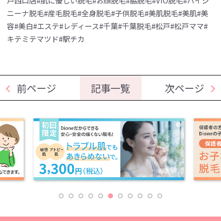
戸西口店#肌に優しい脱毛#お顔脱毛#脇脱毛#VIO脱毛#ハイジ
ニーナ脱毛#産毛脱毛#全身脱毛#子供脱毛#美肌脱毛#美肌#美
容#美白#エステ#レディース#千葉#千葉脱毛#松戸#松戸ママ#
キテミテマツド#駅チカ
前ページ
記事一覧
次ページ